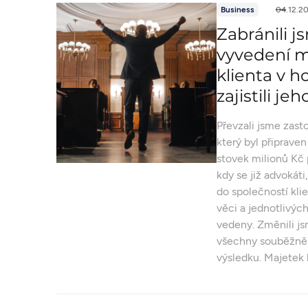
Business
04.12.2
Zabránili 
vyvedení m
klienta v h
zajistili je
Převzali jsme zast
který byl připrave
stovek milionů Kč
kdy se již advokáti
do společností kli
věci a jednotlivýc
vedeny. Změnili js
všechny souběžně 
výsledku. Majetek 