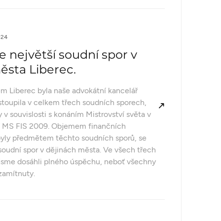
024
e největší soudní spor v
ěsta Liberec.
m Liberec byla naše advokátní kancelář
astoupila v celkem třech soudních sporech,
 v souvislosti s konáním Mistrovství světa v
í MS FIS 2009. Objemem finančních
 byly předmětem těchto soudních sporů, se
 soudní spor v dějinách města. Ve všech třech
jsme dosáhli plného úspěchu, neboť všechny
zamítnuty.