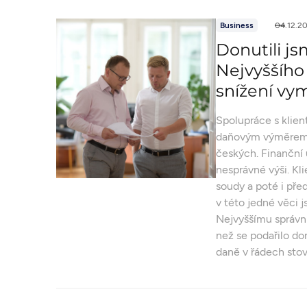
Business
04.12.2
Donutili js
Nejvyššího
snížení vy
Spolupráce s klie
daňovým výměrem v
českých. Finanční
nesprávné výši. Kli
soudy a poté i př
v této jedné věci 
Nejvyššímu správn
než se podařilo do
daně v řádech stov