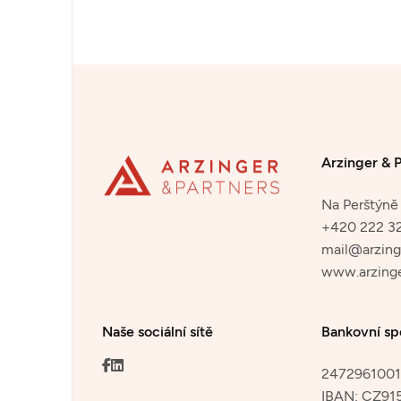
Arzinger & P
Na Perštýně 
+420 222 3
mail@arzing
www.arzinge
Naše sociální sítě
Bankovní sp
2472961001/
IBAN:
CZ91