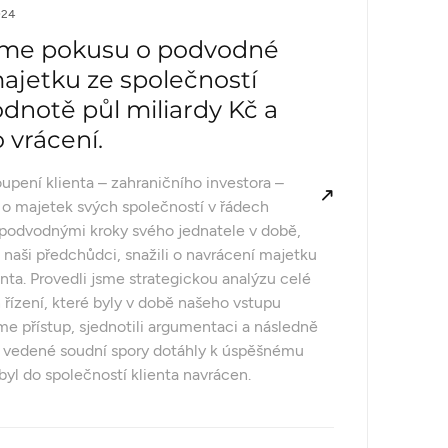
024
jsme pokusu o podvodné
ajetku ze společností
odnotě půl miliardy Kč a
ho vrácení.
oupení klienta – zahraničního investora –
n o majetek svých společností v řádech
 podvodnými kroky svého jednatele v době,
, naši předchůdci, snažili o navrácení majetku
enta. Provedli jsme strategickou analýzu celé
h řízení, které byly v době našeho vstupu
me přístup, sjednotili argumentaci a následně
vedené soudní spory dotáhly k úspěšnému
byl do společností klienta navrácen.