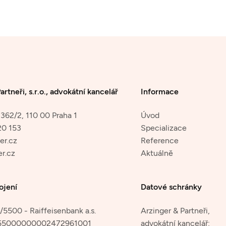
artneři, s.r.o., advokátní kancelář
Informace
362/2, 110 00 Praha 1
Úvod
20 153
Specializace
er.cz
Reference
r.cz
Aktuálně
ojení
Datové schránky
5500 - Raiffeisenbank a.s.
Arzinger & Partneři,
55000000002472961001
advokátní kancelář: