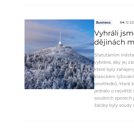
Business
04.12.2
Vyhráli jsm
dějinách m
Statutárním měste
vybrána, aby jej z
které byly zahájeny
klasickém lyžován
prostředků, které
jednalo o největší
soudních sporech 
žaloby byly soudy 