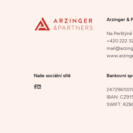
Arzinger & P
Na Perštýně 
+420 222 3
mail@arzing
www.arzinge
Naše sociální sítě
Bankovní sp
2472961001/
IBAN:
CZ91
SWIFT:
RZB