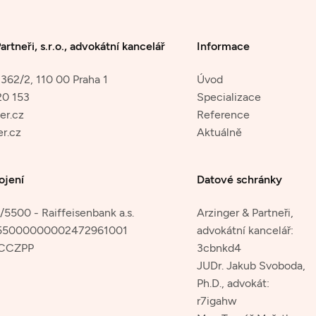
artneři, s.r.o., advokátní kancelář
Informace
362/2, 110 00 Praha 1
Úvod
20 153
Specializace
er.cz
Reference
r.cz
Aktuálně
ojení
Datové schránky
5500 - Raiffeisenbank a.s.
Arzinger & Partneři,
55000000002472961001
advokátní kancelář:
CCZPP
3cbnkd4
JUDr. Jakub Svoboda,
Ph.D., advokát:
r7igahw