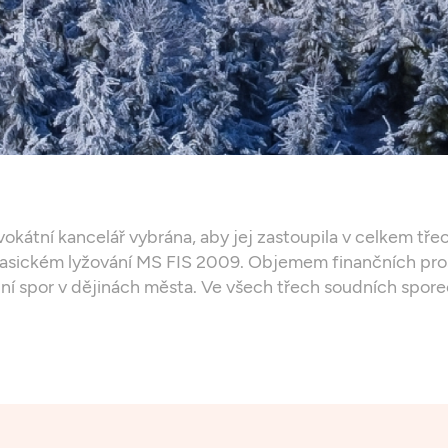
kátní kancelář vybrána, aby jej zastoupila v celkem tře
v klasickém lyžování MS FIS 2009. Objemem finančních pr
dní spor v dějinách města. Ve všech třech soudních spor