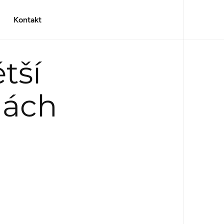
Kontakt
tší
nách