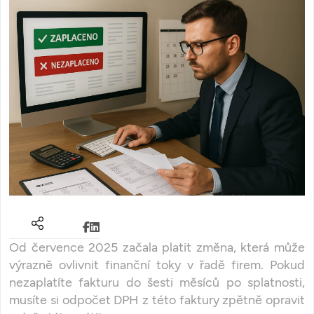
Od července 2025 začala platit změna, která může
výrazně ovlivnit finanční toky v řadě firem. Pokud
nezaplatíte fakturu do šesti měsíců po splatnosti,
musíte si odpočet DPH z této faktury zpětně opravit