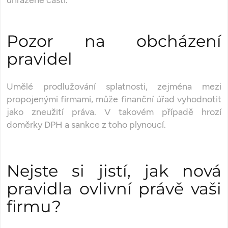
uhrazené části.
Pozor na obcházení
pravidel
Umělé prodlužování splatnosti, zejména mezi
propojenými firmami, může finanční úřad vyhodnotit
jako zneužití práva. V takovém případě hrozí
doměrky DPH a sankce z toho plynoucí.
Nejste si jistí, jak nová
pravidla ovlivní právě vaši
firmu?