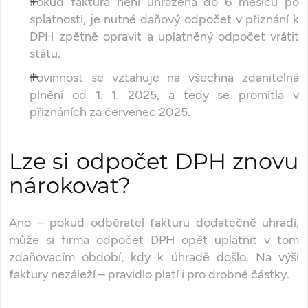
Pokud faktura není uhrazena do 6 měsíců po
splatnosti, je nutné daňový odpočet v přiznání k
DPH zpětně opravit a uplatněný odpočet vrátit
státu.
Povinnost se vztahuje na všechna zdanitelná
plnění od 1. 1. 2025, a tedy se promítla v
přiznáních za červenec 2025.
Lze si odpočet DPH znovu
nárokovat?
Ano – pokud odběratel fakturu dodatečně uhradí,
může si firma odpočet DPH opět uplatnit v tom
zdaňovacím období, kdy k úhradě došlo. Na výši
faktury nezáleží – pravidlo platí i pro drobné částky.